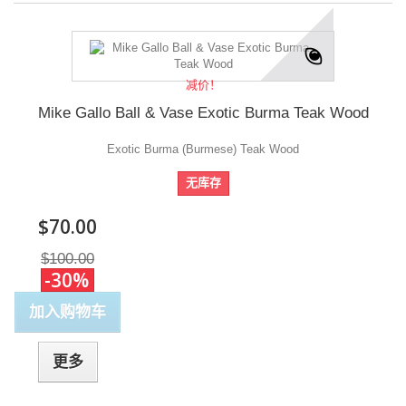
减价！
Mike Gallo Ball & Vase Exotic Burma Teak Wood
Exotic Burma (Burmese) Teak Wood
无库存
$70.00
$100.00
-30%
加入购物车
更多