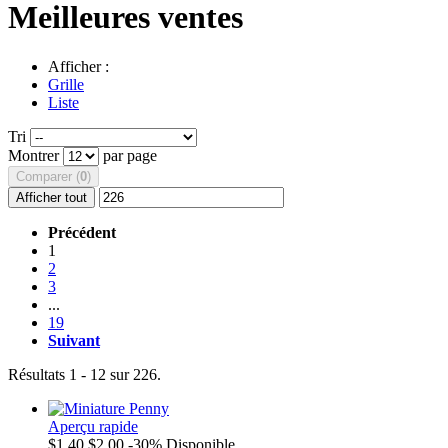
Meilleures ventes
Afficher :
Grille
Liste
Tri
Montrer
par page
Comparer (
0
)
Afficher tout
Précédent
1
2
3
...
19
Suivant
Résultats 1 - 12 sur 226.
Aperçu rapide
$1.40
$2.00
-30%
Disponible