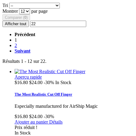
Tri
Montrer
par page
Comparer (
0
)
Afficher tout
Précédent
1
2
Suivant
Résultats 1 - 12 sur 22.
Aperçu rapide
$16.80
$24.00
-30%
In Stock
The Most Realistic Cut Off Finger
Especially manufactured for AirShip Magic
$16.80
$24.00
-30%
Ajouter au panier
Détails
Prix réduit !
In Stock