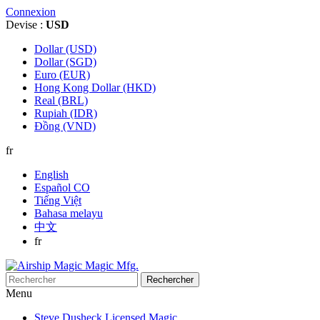
Connexion
Devise :
USD
Dollar (USD)
Dollar (SGD)
Euro (EUR)
Hong Kong Dollar (HKD)
Real (BRL)
Rupiah (IDR)
Đồng (VND)
fr
English
Español CO
Tiếng Việt
Bahasa melayu
中文
fr
Rechercher
Menu
Steve Dusheck Licensed Magic