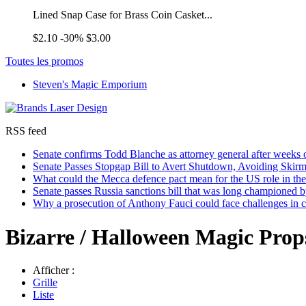
Lined Snap Case for Brass Coin Casket...
$2.10
-30%
$3.00
Toutes les promos
Steven's Magic Emporium
RSS feed
Senate confirms Todd Blanche as attorney general after weeks
Senate Passes Stopgap Bill to Avert Shutdown, Avoiding Ski
What could the Mecca defence pact mean for the US role in the
Senate passes Russia sanctions bill that was long champione
Why a prosecution of Anthony Fauci could face challenges in 
Bizarre / Halloween Magic Pro
Afficher :
Grille
Liste