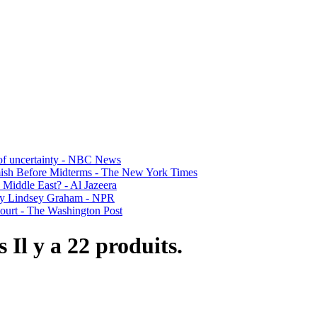
 of uncertainty - NBC News
rmish Before Midterms - The New York Times
 Middle East? - Al Jazeera
d by Lindsey Graham - NPR
court - The Washington Post
ps
Il y a 22 produits.