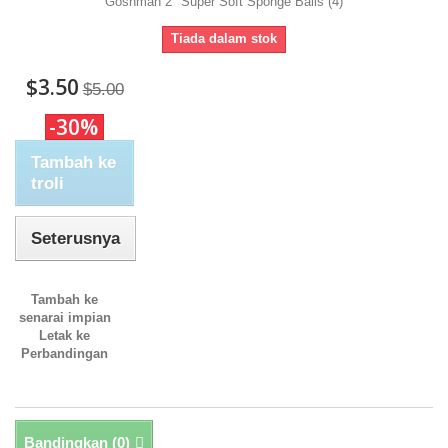
Goshman 2" Super Soft Sponge Balls (4)
Tiada dalam stok
$3.50
$5.00
-30%
Tambah ke
troli
Seterusnya
Tambah ke
senarai impian
Letak ke
Perbandingan
Bandingkan (
0
)